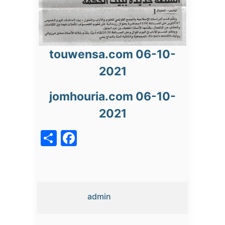
touwensa.com 06-10-
2021
jomhouria.com 06-10-
2021
acebook
Share
admin