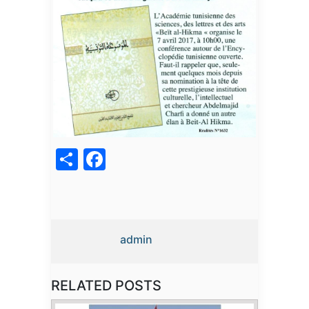
acebook
Share
admin
RELATED POSTS