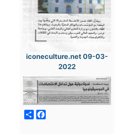
iconeculture.net 09-03-
2022
acebook
Share