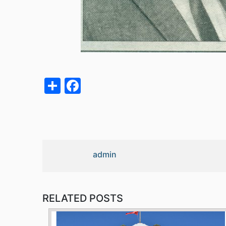
acebook
Share
admin
RELATED POSTS