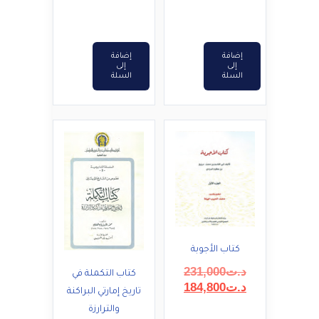
إضافة
إضافة
إلى
إلى
السلة
السلة
كتاب الأجوبة
السعر
د.ت
231,000
كتاب التكملة في
السعر
الأصلي
د.ت
184,800
تاريخ إمارتي البراكنة
هو:
الحالي
والترارزة
هو:
د.ت231,000.