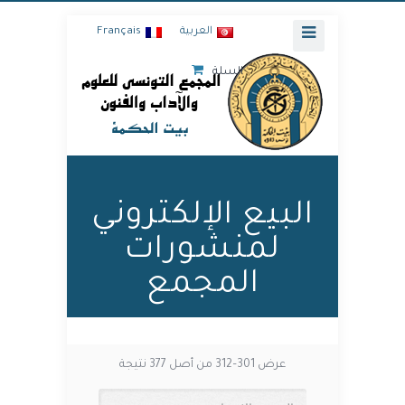
العربية
Français
السلة
البيع الإلكتروني
لمنشورات
المجمع
عرض 301–312 من أصل 377 نتيجة