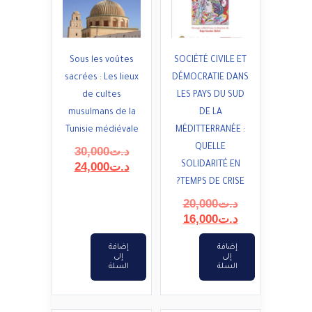
Sous les voûtes
SOCIÉTÉ CIVILE ET
sacrées : Les lieux
DÉMOCRATIE DANS
de cultes
LES PAYS DU SUD
musulmans de la
DE LA
Tunisie médiévale
MÉDITTERRANÉE :
QUELLE
السعر
د.ت
30,000
السعر
الأصلي
SOLIDARITÉ EN
د.ت
24,000
هو:
الحالي
TEMPS DE CRISE?
هو:
د.ت30,000.
السعر
د.ت
20,000
د.ت24,000.
السعر
الأصلي
د.ت
16,000
هو:
الحالي
هو:
د.ت20,000.
إضافة
إضافة
إلى
إلى
د.ت16,000.
السلة
السلة