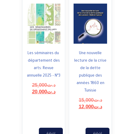
Les séminaires du
Une nouvelle
département des
lecture de la crise
arts: Revue
de la dette
annuelle 2025 – N°3
publique des
années 1860 en
السعر
د.ت
25,000
السعر
الأصلي
Tunisie
د.ت
20,000
هو:
الحالي
السعر
د.ت
15,000
هو:
د.ت25,000.
السعر
الأصلي
د.ت
12,000
د.ت20,000.
هو:
الحالي
هو:
د.ت15,000.
د.ت12,000.
إضافة
إضافة