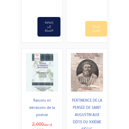
د.ت24,000.
هو:
د.ت20,000.
د.ت16,000.
إضافة
قراءة
إلى
المزيد
السلة
Raisons et
PERTINENCE DE LA
déraisons de la
PENSÉE DE SAINT
poésie
AUGUSTIN AUX
DÉFIS DU XXIÉME
السعر
د.ت
2,000