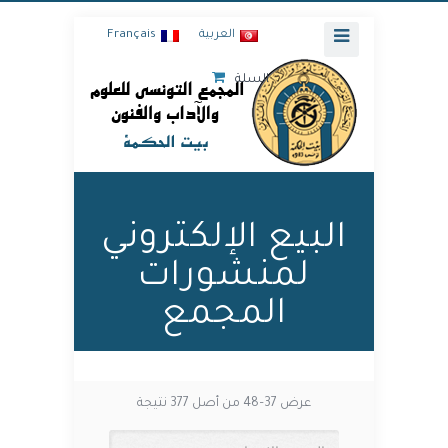
العربية
Français
السلة
البيع الإلكتروني
لمنشورات
المجمع
عرض 37–48 من أصل 377 نتيجة