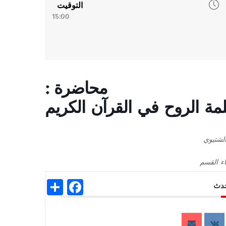
التوقيت
15:00
محاضرة :
مة الروح في القرآن الكريم
الشتيوي
ء القسم
acebook
Share
حدث