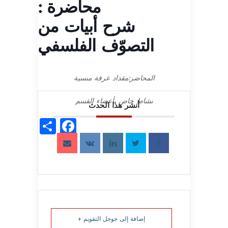
محاضرة :
شرح أبيات من
التصوّف الفلسفي
المحاضر:مقداد عرفة منسية
نشاط خاص بأعضاء القسم
أنشر هذا الحدث
acebook
Share
إضافة إلى جوجل التقويم +