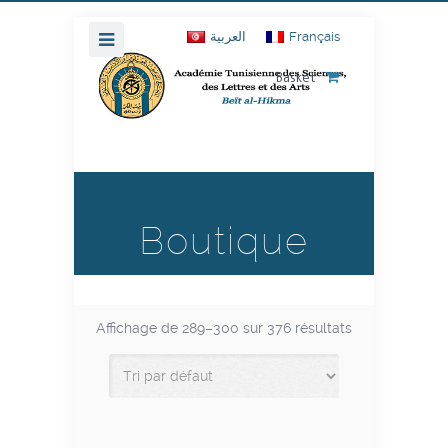
العربية
Français
Basket
Boutique
Affichage de 289–300 sur 376 résultats