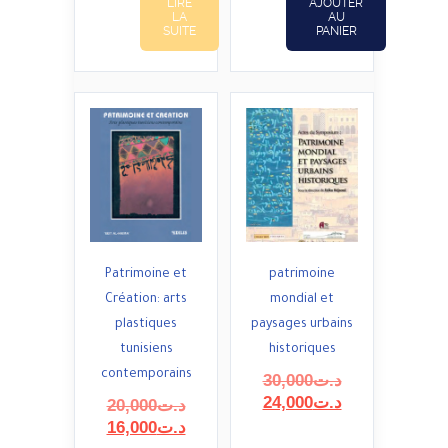
LIRE
AJOUTER
د.ت1,600.
LA
AU
SUITE
PANIER
Patrimoine et
patrimoine
Création: arts
mondial et
plastiques
paysages urbains
tunisiens
historiques
contemporains
Le
30,000
د.ت
prix
Le
24,000
د.ت
Le
20,000
د.ت
initial
prix
prix
Le
16,000
د.ت
était :
actuel