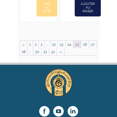
LIRE
AJOUTER
LA
AU
SUITE
PANIER
←
1
2
3
…
22
23
24
25
26
27
28
…
30
31
32
→