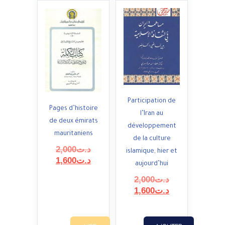
Participation de
Pages d’histoire
l’Iran au
de deux émirats
développement
mauritaniens
de la culture
Le
2,000
د.ت
islamique, hier et
prix
Le
1,600
د.ت
aujourd’hui
initial
prix
Le
2,000
د.ت
était :
actuel
prix
Le
1,600
د.ت
est :
د.ت2,000.
initial
prix
د.ت1,600.
était :
actuel
est :
د.ت2,000.