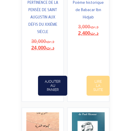
PERTINENCE DE LA
Poème historique
PENSÉE DE SAINT
de Babacar Ibn
AUGUSTIN AUX
Hidjab
DÉFIS DU XXIÉME
Le
3,000
د.ت
prix
Le
SIÈCLE
2,400
د.ت
initial
prix
Le
30,000
د.ت
était :
actuel
prix
Le
24,000
د.ت
est :
د.ت3,000.
initial
prix
د.ت2,400.
était :
actuel
est :
د.ت30,000.
د.ت24,000.
AJOUTER
LIRE
AU
LA
PANIER
SUITE