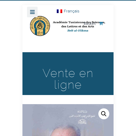
Français
Basket
Vente en
ligne