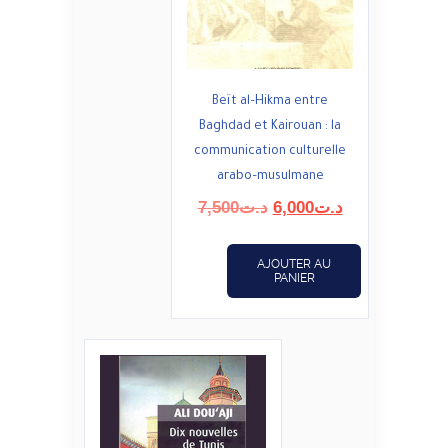
Beït al–Hikma entre
Baghdad et Kairouan : la
communication culturelle
arabo–musulmane
Le
Le
7,500
د.ت
6,000
د.ت
prix
prix
initial
actuel
AJOUTER AU
était :
est :
PANIER
د.ت6,000.
د.ت7,500.