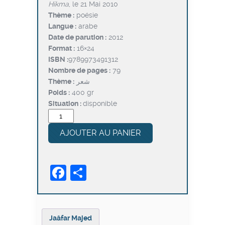
Hikma
, le 21 Mai 2010
Thème :
poésie
Langue :
arabe
Date de parution :
2012
Format :
16×24
ISBN :
9789973491312
Nombre de pages :
79
Thème :
شعر
Poids :
400 gr
Situation :
disponible
quantité
de
AJOUTER AU PANIER
Jaâfar
Majed
Facebook
Partager
Jaâfar Majed