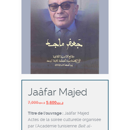
Jaâfar Majed
Le
Le
7,000
د.ت
5,600
د.ت
prix
prix
Titre de l’ouvrage :
Jaâfar Majed
initial
actuel
Actes de la soirée culturelle organisée
était :
est :
par l’Académie tunisienne
Beït al-
د.ت5,600.
د.ت7,000.