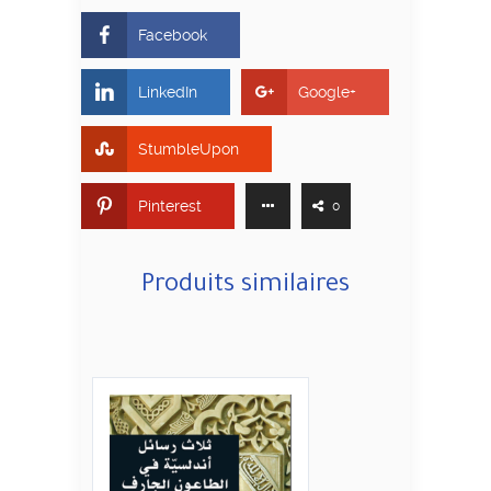
Facebook
LinkedIn
Google+
StumbleUpon
Pinterest
0
Produits similaires