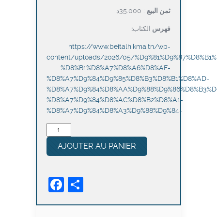
ثمن البيع
: 35.000د
:فهرس
الكتاب
https://www.beitalhikma.tn/wp-
content/uploads/2026/05/%D9%81%D9%87%D8%B1
%D8%B1%D8%A7%D8%A6%D8%AF-
%D8%A7%D9%84%D9%85%D8%B3%D8%B1%D8%AD-
%D8%A7%D9%84%D8%AA%D9%88%D9%86%D8%B3%D
%D8%A7%D9%84%D8%AC%D8%B2%D8%A1-
%D8%A7%D9%84%D8%A3%D9%88%D9%84-
quantité
de
AJOUTER AU PANIER
محمد
الحبيب
(1903-
Facebook
Partager
1980):
رائد
المسرح
التونسي