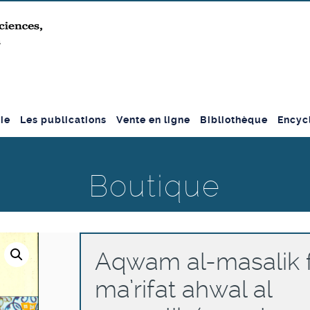
ie
Les publications
Vente en ligne
Bibliothèque
Encyc
Boutique
Aqwam al-masalik f
ma’rifat ahwal al