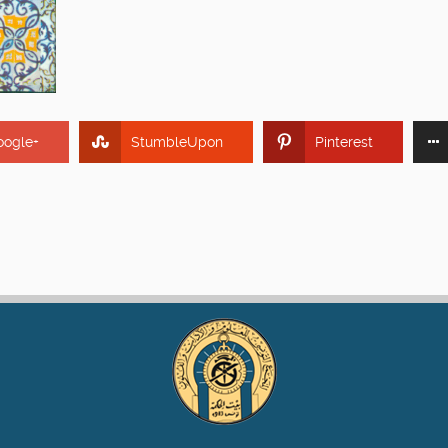
oogle+
StumbleUpon
Pinterest