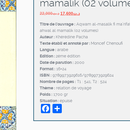
mamalik (02 volum
Le
Le
22,000
د.ت
17,600
د.ت
prix
prix
Titre de l’ouvrage :
Aqwam al-masalik fi ma’rifa
initial
actuel
ahwal al mamalik (02 volumes)
était :
est :
Auteur :
Khérédine Pacha
د.ت17,600.
د.ت22,000.
Texte établi et annoté par :
Moncef Chenoufi
Langue :
arabe
Edition :
2éme édition
Date de parution :
2000
Format :
16×24
ISBN :
9789973929616/9789973929624
Nombre de pages :
T1 : 541, T2 : 524
Thème :
relation de voyage
Poids :
1700 gr
Situation :
épuisé
Facebook
Partager