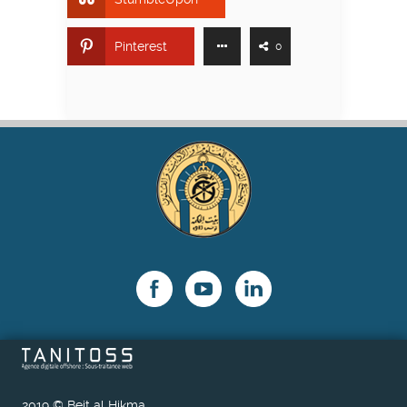
Pinterest
0
2019 © Beit al Hikma