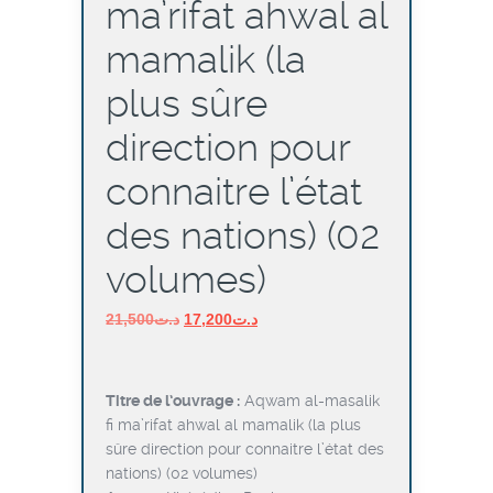
ma’rifat ahwal al
mamalik (la
plus sûre
direction pour
connaitre l’état
des nations) (02
volumes)
Le
Le
21,500
د.ت
17,200
د.ت
prix
prix
initial
actuel
était :
est :
Titre de l’ouvrage :
Aqwam al-masalik
د.ت17,200.
د.ت21,500.
fi ma’rifat ahwal al mamalik (la plus
sûre direction pour connaitre l’état des
nations) (02 volumes)