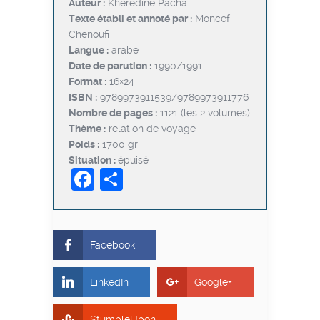
Auteur :
Khérédine Pacha
Texte établi et annoté par :
Moncef
Chenoufi
Langue :
arabe
Date de parution :
1990/1991
Format :
16×24
ISBN :
9789973911539/9789973911776
Nombre de pages :
1121 (les 2 volumes)
Thème :
relation de voyage
Poids :
1700 gr
Situation :
épuisé
Facebook
Partager
Facebook
LinkedIn
Google+
StumbleUpon