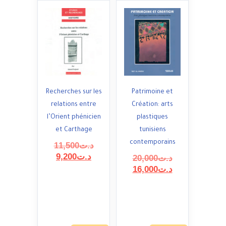
Recherches sur les
Patrimoine et
relations entre
Création: arts
l’Orient phénicien
plastiques
et Carthage
tunisiens
contemporains
السعر
د.ت
11,500
السعر
الأصلي
د.ت
9,200
السعر
د.ت
20,000
هو:
الحالي
السعر
الأصلي
د.ت
16,000
هو:
د.ت11,500.
هو:
الحالي
د.ت9,200.
هو:
د.ت20,000.
د.ت16,000.