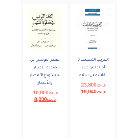
الغريب المصنّف 3
القطر التّونسي في
أجزاء لأبو عبيد
صفوة الاعتبار:
القاسم بن سلام
بمستودع الأمصار
والأقطار
السعر
د.ت
23,800
السعر
الأصلي
د.ت
19,040
السعر
د.ت
10,000
هو:
الحالي
السعر
الأصلي
د.ت
8,000
هو:
د.ت23,800.
هو:
الحالي
د.ت19,040.
هو:
د.ت10,000.
د.ت8,000.