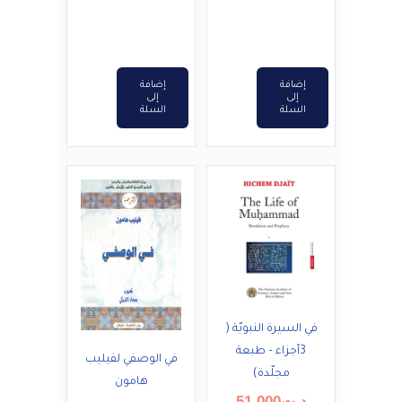
د.ت45,600.
إضافة
إضافة
إلى
إلى
السلة
السلة
في السيرة النبويّة (
3أجزاء – طبعة
في الوصفي لفيليب
مجلّدة)
هامون
السعر
د.ت
51,000