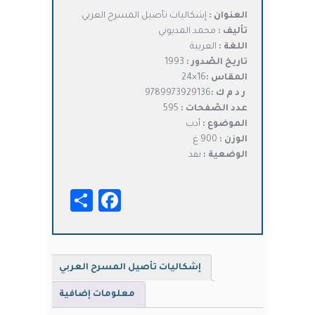
الأصلي
الحالي
العنوان :
إشكاليات تأصيل المسرح العربي
هو:
هو:
تأليف :
محمد المديوني
د.ت10,000.
د.ت8,000.
اللغة :
العربية
تاريخ الصّدور :
1993
المقاس :
16×24
ر د م ك :
9789973929136
عدد الصّفحات :
595
الموضوع :
أدب
الوزن :
900 غ
الوضعية :
نفذ
Facebook
Share
إشكاليات تأصيل المسرح العربي
معلومات إضافية