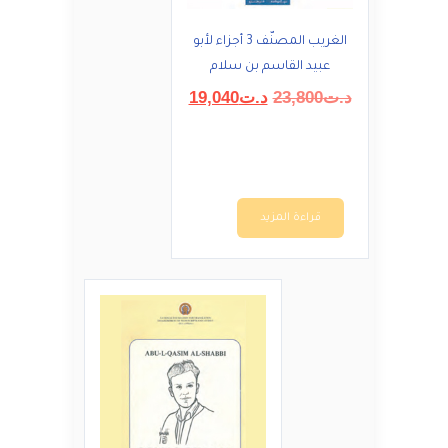
الغريب المصنّف 3 أجزاء لأبو
عبيد القاسم بن سلام
السعر
السعر
د.ت
23,800
د.ت
19,040
الأصلي
الحالي
هو:
هو:
د.ت23,800.
د.ت19,040.
قراءة المزيد