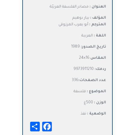
الأصلي
الحالي
العنوان :
مصادر الفلسفة العربيّة
هو:
هو:
د.ت8,500.
د.ت6,800.
المؤلف :
بيار دوهيم
المترجم :
أبو يعرب المرزوقي
اللغة :
العربية
تاريخ الصدور:
1989
المقاس
:16×24
ردمك:
9973911210
عدد الصفحات:
336
الموضوع :
فلسفة
الوزن :
500غ
الوضعية :
نفذ
Facebook
Share