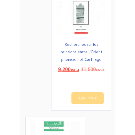
Recherches sur les
relations entre l’Orient
phénicien et Carthage
السعر
السعر
د.ت
11,500
د.ت
9,200
الأصلي
الحالي
هو:
هو:
د.ت11,500.
د.ت9,200.
قراءة المزيد