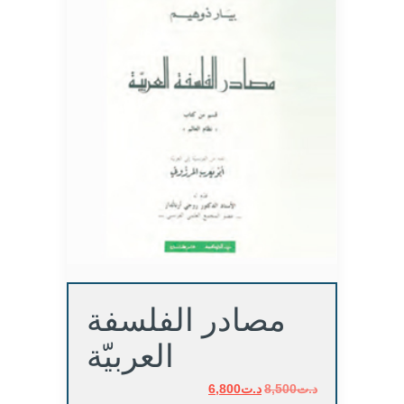
مصادر الفلسفة
العربيّة
د.ت
8,500
د.ت
السعر
6,800
السعر