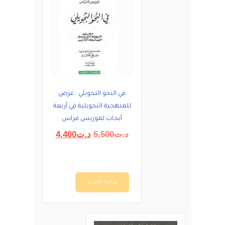
في النحو التحويلي : عرض
للمنهجية التحويلية في أربعة
أبحاث لموريس قراس
السعر
السعر
د.ت
5,500
د.ت
4,400
الأصلي
الحالي
هو:
هو:
د.ت5,500.
د.ت4,400.
قراءة المزيد