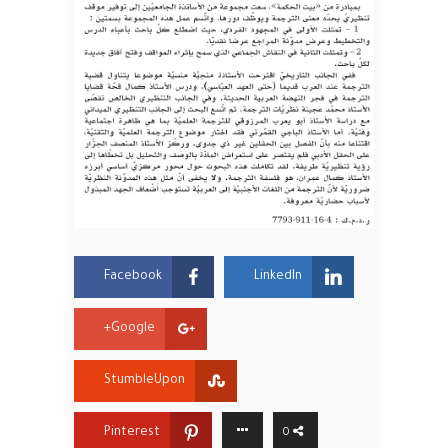
Facebook
LinkedIn
Google+
StumbleUpon
Pinterest
0