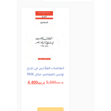
انتفاضات الفلاّحين في تاريخ
تونس المعاصر- مثال 1906
السعر
السعر
د.ت
5,500
د.ت
4,400
الأصلي
الحالي
هو:
هو:
د.ت5,500.
د.ت4,400.