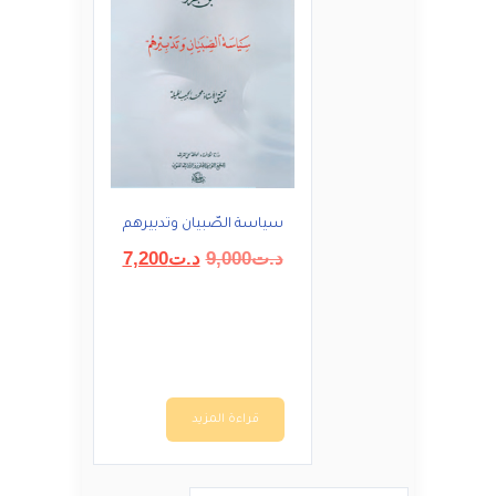
سياسة الصّبيان وتدبيرهم
السعر
السعر
د.ت
9,000
د.ت
7,200
الأصلي
الحالي
هو:
هو:
د.ت9,000.
د.ت7,200.
قراءة المزيد