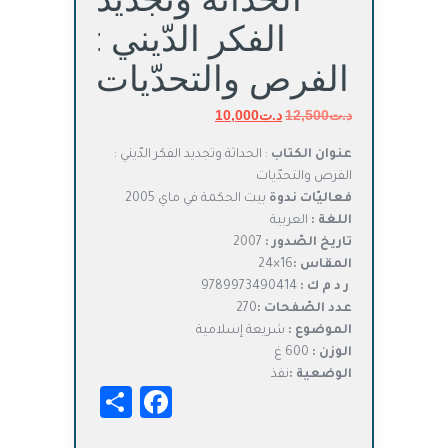
الفكر الدّيني :
الفرص والتحدّيات
د.ت
12,500
د.ت
السعر
10,000
السعر
الأصلي
الحالي
عنوان الكتاب
: الحداثة وتجديد الفكر الدّيني :
هو:
هو:
الفرص والتحدّيات
د.ت12,500.
د.ت10,000.
فعاليّات ندوة
بيت الحكمة في ماي 2005
اللغة :
العربية
تاريخ الصّدور :
2007
المقاس :
16×24
ر د م ك :
9789973490414
عدد الصّفحات :
270
الموضوع :
شريعة إسلامية
الوزن :
600 غ
الوضعية :
نفذ
Facebook
Share