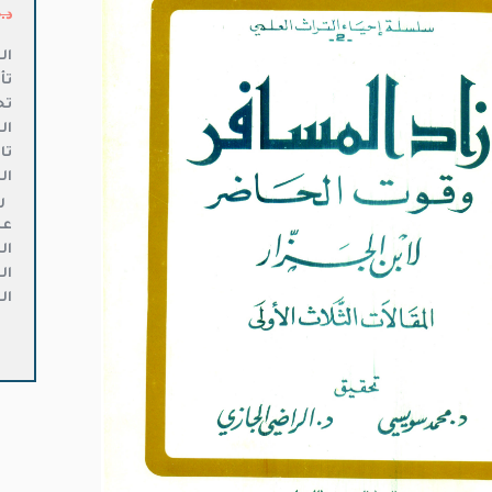
د.
ال
تأ
تح
ال
تا
ال
ر
عد
ال
ال
ال