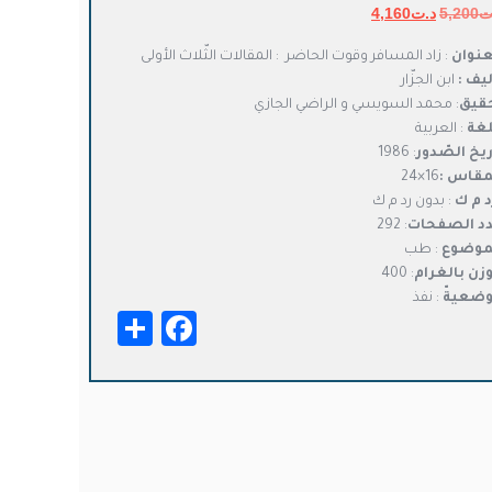
ت
5,200
د.ت
السعر
4,160
السعر
الأصلي
الحالي
عنوان
: زاد المسافر وقوت الحاضر : المقالات الثّلاث الأولى
هو:
هو:
ليف :
ابن الجزّار
د.ت5,200.
د.ت4,160.
قيق
: محمد السويسي و الراضي الجازي
لغة
: العربية
ريخ الصّدور
: 1986
مقاس :
16×24
د م ك
: بدون رد م ك
د الصفحات
: 292
موضوع
: طب
وزن بالغرام
: 400
وضعيةّ
: نفذ
Facebook
Share