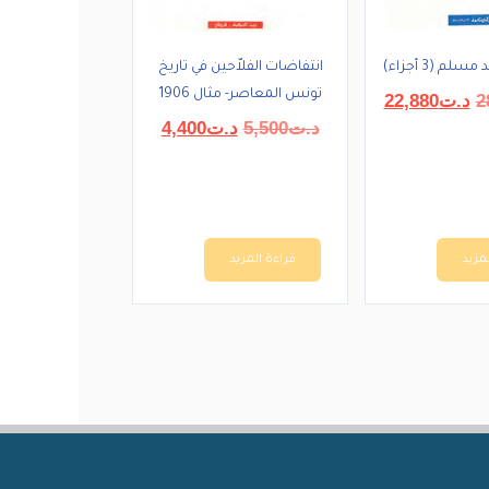
لم (3 أجزاء)
انتفاضات الفلاّحين في تاريخ
تونس المعاصر- مثال 1906
السعر
السعر
2
د.ت
22,880
الأصلي
الحالي
السعر
السعر
د.ت
5,500
د.ت
4,400
هو:
هو:
الأصلي
الحالي
د.ت28,600.
د.ت22,880.
هو:
هو:
د.ت5,500.
د.ت4,400.
مزيد
قراءة المزيد