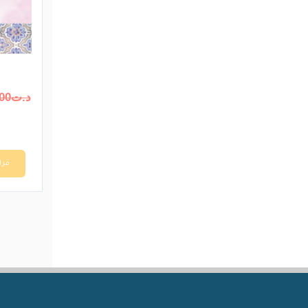
د.ت
00
قرا