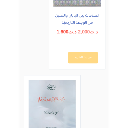
العلاقات بين اليابان والصّين
من الوجهة التاريخيّة
السعر
السعر
د.ت
2,000
د.ت
1,600
الأصلي
الحالي
هو:
هو:
د.ت2,000.
د.ت1,600.
قراءة المزيد