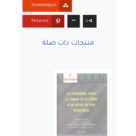
StumbleUpon
Pinterest
0
منتجات ذات صلة