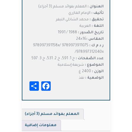
الأصلي
الحالي
العنوان :
المعلم بفوائد مسلم (3 أجزاء)
هو:
هو:
تأليف :
الإمام المازري
د.ت28,600.
د.ت22,880.
تحقيق :
محمد الشاذلي النيفر
اللغة :
العربية
تاريخ الصّدور :
1988 / 1991
المقاس :
16×24
ر د م ك :
978997391158x/ 9789973911075
/978997312040x
عدد الصّفحات :
ج 1: 591، ج 2: 531، ج 3: 597
الموضوع :
شريعة إسلامية
الوزن :
2400 غ
الوضعية :
نفذ
Facebook
Share
المعلم بفوائد مسلم (3 أجزاء)
معلومات إضافية