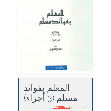
المعلم بفوائد
مسلم (3 أجزاء)
د.ت
28,600
د.ت
السعر
22,880
السعر