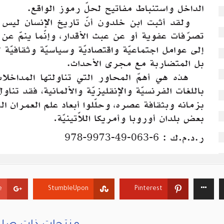
+
StumbleUpon
Pinterest