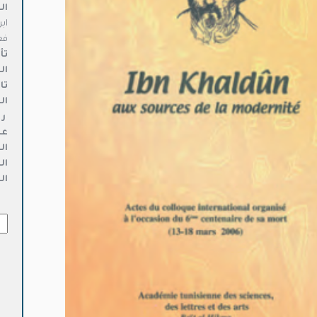
ال
اب
فع
تأ
ال
تا
ال
ر 
عد
ال
ال
ال
كمي
ابن
خلد
ومن
الح