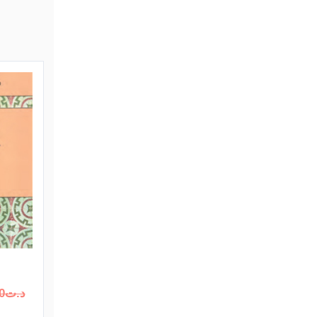
د.ت
0