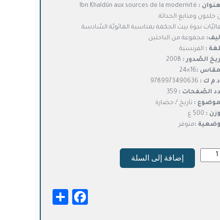
عنوان :
Ibn Khaldûn aux sources de la modernité
هو:
هو:
ن خلدون ومنابع الحداثة
د.ت12,000.
د.ت9,600.
اليّات ندوة بيت الحكمة بمناسبة المائويّة السّادسة
ليف:
مجموعة من الباحثين
لغة :
الفرنسية
ريخ الصّدور :
2008
مقاس :
16×24
د م ك :
9789973490636
د الصّفحات :
359
موضوع :
تاريخ / حضارة
وزن :
500 غ
وضعية :
متوفر
ة
إضافة إلى السلة
ون
ابع
Facebook
Share
داثة