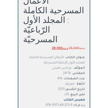
الأعمال
المسرحية الكاملة
: المجلد الأول
الرّباعيّة
المسرحيّة
د.ت
35,000
د.ت
السعر
28,000
السعر
الأصلي
الحالي
عنوان الكتاب
: الأعمال المسرحية الكاملة :
هو:
هو:
المجلد الأول الرّباعيّة المسرحيّة
د.ت35,000.
د.ت28,000.
المؤلّف
: عز الدين المدني
المقاس
:16*24
عدد الصفحات
:414
اللّغة
: العربيّة
تاريخ الصّدور
:2025
ثمن البيع
:35د
فهرس الكتاب
ر.د.م.ك:
9-273-49-9973-978