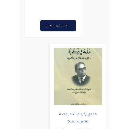
هو:
هو:
د.ت25,000.
د.ت20,000.
إضافة إلى السلة
مفدي زكرياء شاعر وحدة
المغرب العربيّ