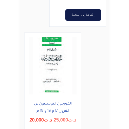
إضافة إلى السلة
المؤرّخون التونسيّون في
القرون 17 و 18 و 19 م
السعر
السعر
د.ت
25,000
د.ت
20,000
الأصلي
الحالي