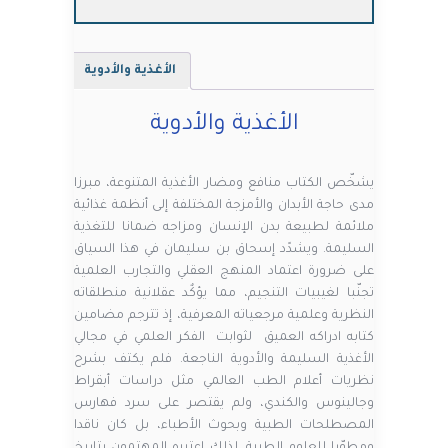
الأغذية والأدوية
الأغذية والأدوية
يشخّص الكتاب منافع ومضار الأغذية المتنوعة، مبرزا
مدى حاجة الأبدان والأمزجة المختلفة إلى أنظمة غذائية
ملائمة لطبيعة بدن الإنسان ومزاجه ضمانا للتغذية
السليمة. ويشدًد إسحاق بن سليمان في هذا السياق
على ضرورة اعتماد المنهج العقلي والتجارب العلمية
تجنّبا لغيبيات التنجيم، مما يؤكٌد عقلانية منطلقاته
النظرية وعلمية مرجعياته المعرفية، إذ تترجم مضامين
كتابه ادراكه العميق لثوابت الفكر العلمي في مجالي
الأغذية السليمة والأدوية الناجعة. فلم يكتف بشرح
نظريات أعلام الطب العالمي مثل دراسات أبقراط
وجالينوس والكندي، ولم يقتصر على سرد فهارس
المصطلحات الطبية وبحوث الأطباء، بل كان ناقدا
ومطوّرا للعلوم الطبية. لذلك اعتبره المهتمون بتاريخ