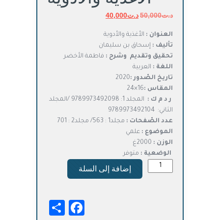
د.ت
50,000
د.ت
السعر
40,000
السعر
الأصلي
الحالي
العنوان :
الأغذية والأدوية
هو:
هو:
تأليف :
إسحاق بن سليمان
د.ت50,000.
د.ت40,000.
تحقيق وتقديم وشرح :
فاطمة الأخضر
اللغة :
العربية
تاريخ الصّدور :
2020
المقاس :
16×24
ر د م ك :
المجلد 1: 9789973492098 /المجلد
الثاني: 9789973492104
عدد الصّفحات :
مجلد1 : 563/ مجلد2 : 701
الموضوع :
علمي
الوزن :
2000غ
الوضعية :
متوفر
كمية
إضافة إلى السلة
الأغذية
والأدوية
Facebook
Share