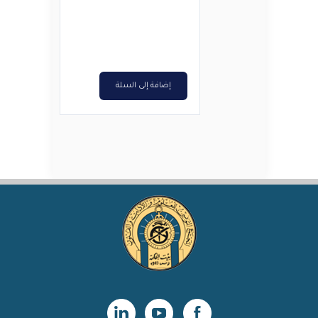
هو:
هو:
د.ت4,500.
د.ت3,600.
إضافة إلى السلة