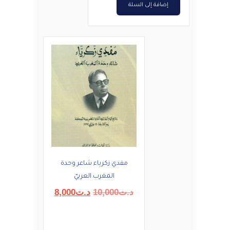
إضافة إلى السلة
مفدي زكرياء شاعر وحدة
المغرب العربيّ
السعر
السعر
د.ت
10,000
د.ت
8,000
الأصلي
الحالي
هو:
هو:
د.ت10,000.
د.ت8,000.