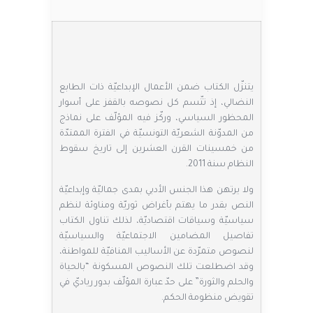
يتنزّل الكتاب ضمن الأعمال الإبداعيّة ذات الطابع
النضالي، إذ تتّسم كل نصوصه بالقفز على أسوار
المحظور السياسي، وركّز فيه المؤلّف على نماذج
من المدوّنة الشعريّة التونسيّة في الفترة الممتدّة
من خمسينات القرن العشرين إلى تاريخ سقوط
النظام سنة 2011.
ولا يرتهن هذا الجنس الأدبي بمدى جماليّة وإبداعيّة
النص بقدر ما يهتم بأغراض ثوريّة ومناوئة لنظم
سياسيّة وسياقات اقتصاديّة، لذلك تناول الكتاب
تفاصيل المضامين الاجتماعيّة والسياسيّة
لنصوص متمرّدة عن الأساليب المنافيّة للمواطنة،
وقد اضطلعت تلك النصوص المسكونة “بالحياة
والحلم والثورة” على حدّ عبارة المؤلّف بدور رياديّ في
تقويض منظومة الحكم.