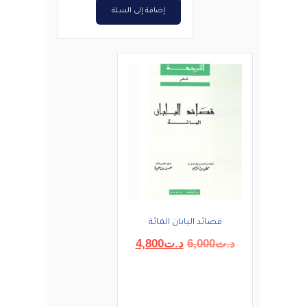
إضافة إلى السلة
قصائد اليابان المائة
السعر
السعر
د.ت
6,000
د.ت
4,800
الأصلي
الحالي
هو:
هو:
د.ت6,000.
د.ت4,800.