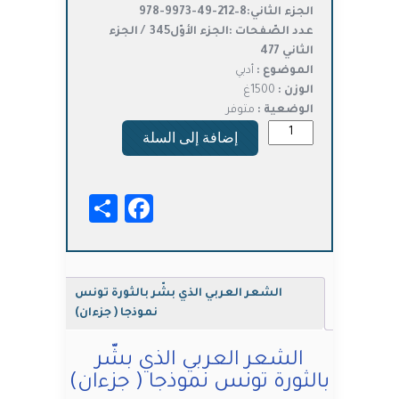
الجزء الثاني:
8
–
212
-49-9973-978
عدد الصّفحات :الجزء الأوّل345 / الجزء
الثاني 477
الموضوع :
أدبي
الوزن :
1500غ
الوضعية :
متوفر
كمية
إضافة إلى السلة
الشعر
العربي
الذي
Facebook
Share
بشّر
بالثورة
تونس
نموذجا
(
الشعر العربي الذي بشّر بالثورة تونس
جزءان)
نموذجا ( جزءان)
الشعر العربي الذي بشّر
بالثورة تونس نموذجا ( جزءان)