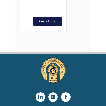
د.ت1,700.
د.ت1,360.
إضافة إلى السلة