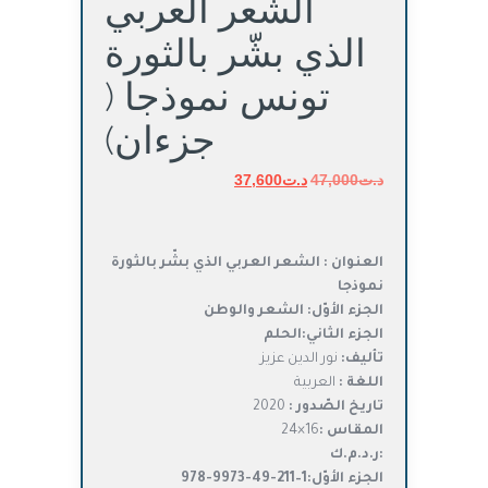
الشعر العربي
الذي بشّر بالثورة
تونس نموذجا (
جزءان)
د.ت
47,000
د.ت
السعر
37,600
السعر
الأصلي
الحالي
هو:
هو:
د.ت47,000.
د.ت37,600.
العنوان : الشعر العربي الذي بشّر بالثورة
نموذجا
الجزء الأوّل: الشعر والوطن
الجزء الثاني:الحلم
تأليف:
نور الدين عزيز
اللغة :
العربية
تاريخ الصّدور :
2020
المقاس :
16×24
:ر.د.م.ك
الجزء الأوّل:
1
–
211
-49-9973-978