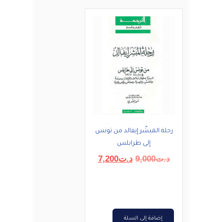
رحلة المبشّر إيفالد من تونس
إلى طرابلس
السعر
السعر
د.ت
9,000
د.ت
7,200
الأصلي
الحالي
هو:
هو:
د.ت9,000.
د.ت7,200.
إضافة إلى السلة