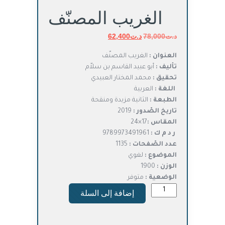
الغريب المصنّف
د.ت
78,000
د.ت
السعر
62,400
السعر
الأصلي
الحالي
العنوان :
الغريب المصنّف
هو:
هو:
تأليف :
أبو عبيد القاسم بن سلاّم
د.ت78,000.
د.ت62,400.
تحقيق :
محمد المختار العبيدي
اللغة :
العربية
الطبعة
:
الثانية مزيدة ومنقحة
تاريخ الصّدور :
2019
المقاس :
17×24
ر د م ك :
9789973491961
عدد الصّفحات :
1135
الموضوع :
لغوي
الوزن :
1900
الوضعية :
متوفر
كمية
إضافة إلى السلة
الغريب
المصنّف