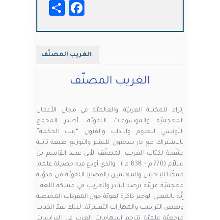
Facebook
Share
الغريب المصنّف
الغريب المصنّف
إثراء للمكتبة العربيّة والعالميّة في مجال الأعمال
المعجميّة والموسوعات اللغويّة، أصدر المجمع
التونسي للعلوم والآداب والفنون “بيت الحكمة”
بالاشتراك مع دار سحنون للنشر والتوزيع طبعة ثانية
منقّحة لكتاب الغريب المصنّف لأبي عبيد القاسم بن
سلاّم (770 م – 838 م ) . والذي أودع فيه حصيلة علمه،
ممكّنا الباحثين والمهتمين بالقضايا اللغويّة من مدوّنة
معجميّة عربيّة ترصد النادر والغريب في مملكة اللغة .
إنّه بالمعنى الوجيز ذاكرة لغويّة حول المفردات المختصة
وبعض التراكيب والمهارات التعبيريّة، لذلك يعدّ الكتاب
مرجعيّة علميّة تترجم إسهامات العرب في الدراسات