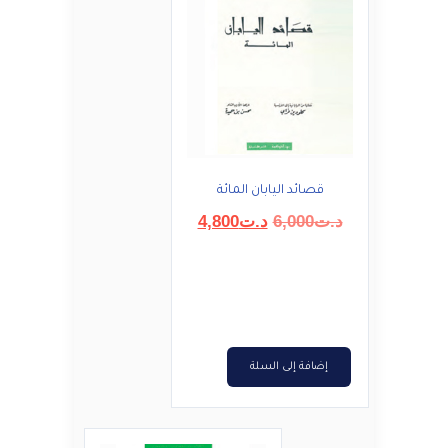
قصائد اليابان المائة
السعر
السعر
د.ت
6,000
د.ت
4,800
الأصلي
الحالي
هو:
هو:
د.ت6,000.
د.ت4,800.
إضافة إلى السلة