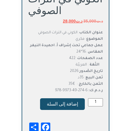
الصوفي
د.ت
35,000
د.ت
السعر
28,000
السعر
الأصلي
الحالي
عنوان الكتاب
: الكوني في التراث الصوفي
هو:
هو:
الموضوع
: فكري
د.ت35,000.
د.ت28,000.
عمل جماعي تحت إشراف أ. احميدة النيفر
المقاس
:16*24
عدد الصفحات
:422
اللّغة
: العربيّة
تاريخ الصّدور
:2026
ثمن البيع
:35د
الثمن بالخارج
: €35
ر.د.م.ك:
6-274-49-9973-978
كمية
إضافة إلى السلة
الكوني
في
التراث
Facebook
Share
الصوفي