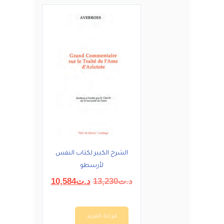
الشرح الكبير لكتاب النفس
لأرسطو
السعر
السعر
د.ت
13,230
د.ت
10,584
الأصلي
الحالي
هو:
هو:
د.ت13,230.
د.ت10,584.
قراءة المزيد