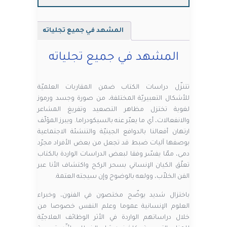
المشهد في جميع تجلياته
المشهد في جميع تجلياته
تتنزّل دراسات الكتاب ضمن المقاربات العلميّة
للأشكال التعبيريّة المختلفة، من صورة وجسد ورموز
لغوية تختزل مظاهر التصعيد وتفريغ المشاعر
والانفعالات، أي ما يعبّر عنه بالسيكودراما. ويبرز المؤلّف
ارتهان أفعالنا بالدوافع الجينيّة والتنشئة الاجتماعية
بوصفها آليات ضبط قد تجعل من بعض الأفراد مجرّد
دمى، ممّا يفسّر وفقا لبعض الدراسات الواردة بالكتاب
تعلّق الكيان الإنساني بسحر الركح واكتشاف الأنا عبر
الفن الخلاّب، وولعه بالوضوح وإن سيجته العتمة.
باختزال شديد يوضّح مختصون في الفنون، وخبراء
العلوم الإنسانية عموما وعلم النفس خصوصا من
خلال دراساتهم الواردة في الأثر الوظائف العلاجيّة