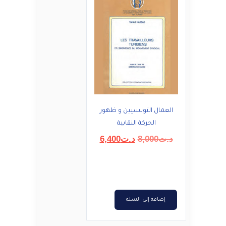
العمال التونسيين و ظهور
الحركة النقابية
السعر
السعر
د.ت
8,000
د.ت
6,400
الأصلي
الحالي
هو:
هو:
د.ت8,000.
د.ت6,400.
إضافة إلى السلة