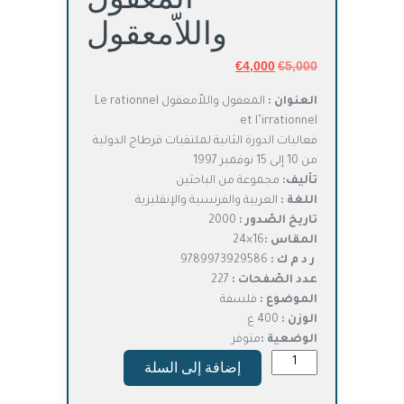
واللاّمعقول
5,000
€
السعر
4,000
€
السعر
الأصلي
الحالي
العنوان :
المعقول واللاّمعقول Le rationnel
هو:
هو:
et l’irrationnel
€4,000.
€5,000.
فعاليات الدورة الثانية لملتقيات قرطاج الدولية
من 10 إلى 15 نوفمبر 1997
تأليف:
مجموعة من الباحثين
اللغة :
العربية والفرنسية والإنقليزية
تاريخ الصّدور :
2000
المقاس :
16×24
ر د م ك :
9789973929586
عدد الصّفحات :
227
الموضوع :
فلسفة
الوزن :
400 غ
الوضعية :
متوفر
كمية
إضافة إلى السلة
المعقول
واللاّمعقول