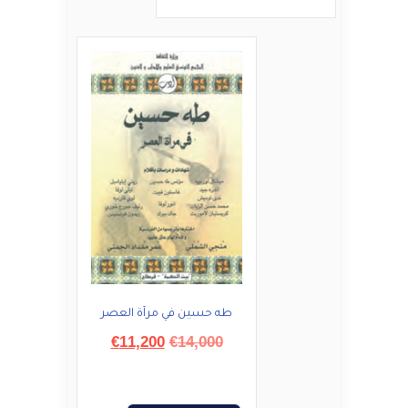
طه حسين في مرآة العصر
السعر
السعر
€
11,200
€
14,000
الأصلي
الحالي
هو:
هو:
€11,200.
€14,000.