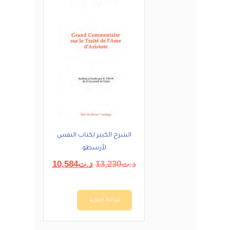
الشرح الكبير لكتاب النفس
لأرسطو
السعر
السعر
د.ت
13,230
د.ت
10,584
الأصلي
الحالي
هو:
هو:
د.ت13,230.
د.ت10,584.
قراءة المزيد