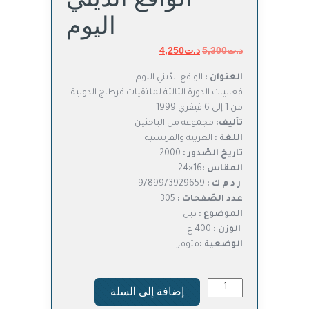
اليوم
د.ت
5,300
د.ت
السعر
4,250
السعر
الأصلي
الحالي
العنوان :
الواقع الدّيني اليوم
هو:
هو:
فعاليات الدورة الثالثة لملتقيات قرطاج الدولية
د.ت5,300.
د.ت4,250.
من 1 إلى 6 فيفري 1999
تأليف:
مجموعة من الباحثين
اللغة :
العربية والفرنسية
تاريخ الصّدور :
2000
المقاس :
16×24
ر د م ك :
9789973929659
عدد الصّفحات :
305
الموضوع :
دين
الوزن :
400 غ
الوضعية :
متوفر
كمية
إضافة إلى السلة
الواقع