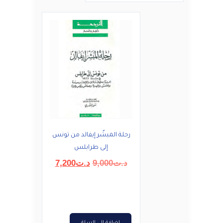
رحلة المبشّر إيفالد من تونس
إلى طرابلس
السعر
السعر
د.ت
9,000
د.ت
7,200
الأصلي
الحالي
هو:
هو:
د.ت9,000.
د.ت7,200.
إضافة إلى السلة