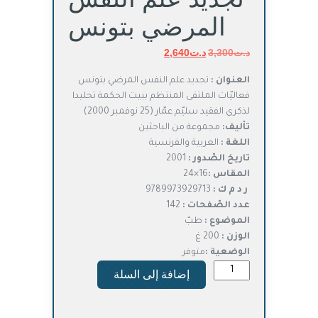
المرضي بتونس
د.ت
3,300
د.ت
السعر
2,640
السعر
الأصلي
الحالي
العنوان :
تجديد علم النفس المرضي بتونس
هو:
هو:
فعاليّات الملتقى المنتظم ببيت الحكمة تخليدا
د.ت3,300.
د.ت2,640.
لذكرى الفقيد سليّم عمّار (25 نوفمبر 2000)
تأليف:
مجموعة من الباحثين
اللغة :
العربية والفرنسية
تاريخ الصّدور :
2001
المقاس :
16×24
ر د م ك :
9789973929713
عدد الصّفحات :
142
الموضوع :
طبّ
الوزن :
200 غ
الوضعية :
متوفر
كمية
إضافة إلى السلة
تجديد
علم
النفس