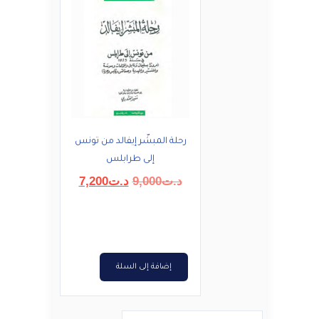
رحلة المبشّر إيفالد من تونس
إلى طرابلس
السعر
السعر
د.ت
9,000
د.ت
7,200
الأصلي
الحالي
هو:
هو:
د.ت9,000.
د.ت7,200.
إضافة إلى السلة