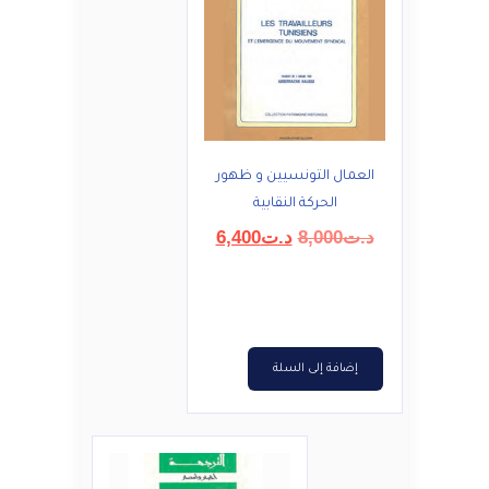
العمال التونسيين و ظهور
الحركة النقابية
السعر
السعر
د.ت
8,000
د.ت
6,400
الأصلي
الحالي
هو:
هو:
د.ت8,000.
د.ت6,400.
إضافة إلى السلة