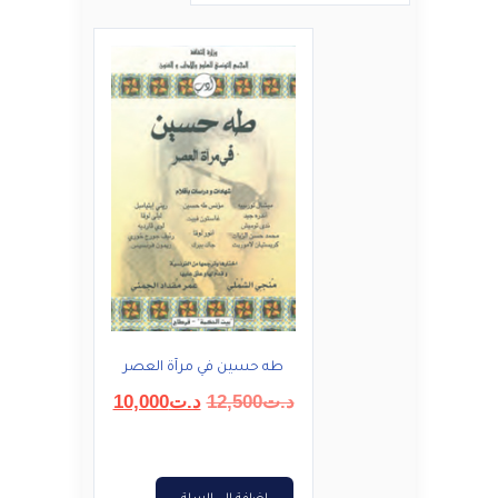
طه حسين في مرآة العصر
السعر
السعر
د.ت
12,500
د.ت
10,000
الأصلي
الحالي
هو:
هو:
د.ت12,500.
د.ت10,000.