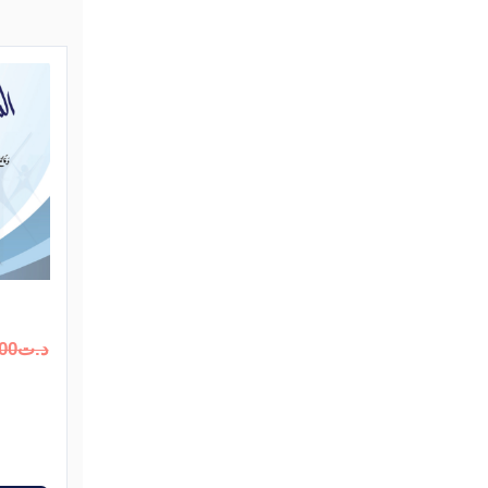
د.ت
00