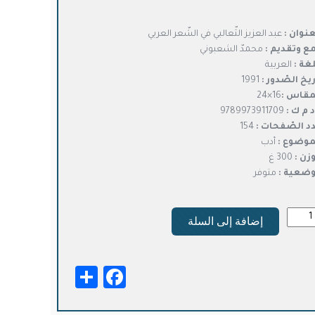
هو:
هو:
د.ت4,500.
د.ت3,600.
عنوان :
عبد العزيز الثّعالبي في الشّعر العربي
ع وتقديم :
محمدّ الشعبوني
لغة :
العربية
ريخ الصّدور :
1991
مقاس :
16×24
د م ك :
9789973911709
د الصّفحات :
154
موضوع :
أدب
وزن :
300 غ
وضعية :
متوفر
ة
إضافة إلى السلة
يز
عالبي
Facebook
Share
عر
بيّ