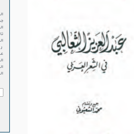
ال
جم
ال
تا
ال
ر 
عد
ال
ال
ال
كمي
عبد
العز
الثّ
في
الش
العر