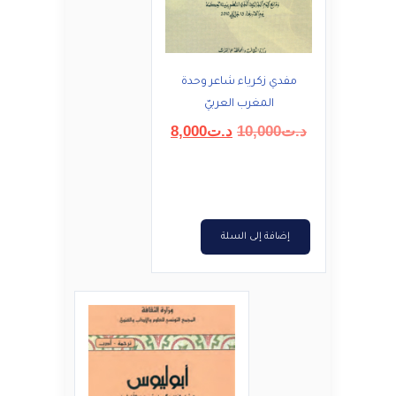
مفدي زكرياء شاعر وحدة
المغرب العربيّ
السعر
السعر
د.ت
10,000
د.ت
8,000
الأصلي
الحالي
هو:
هو:
د.ت10,000.
د.ت8,000.
إضافة إلى السلة