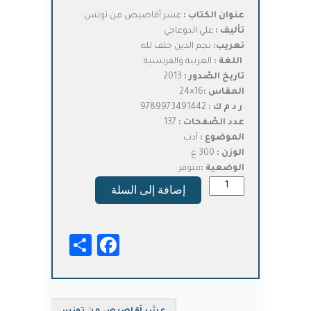
الأصلي
الحالي
عنوان الكتاب :
عشر أقاصيص من تونس
هو:
هو:
تأليف :
علي الدوعاجي
د.ت11,000.
د.ت8,800.
تعريب:
نجم الدين خلف لله
اللغة :
العربية والفرنسية
تاريخ الصّدور :
2013
المقاس :
16×24
ر د م ك :
9789973491442
عدد الصّفحات :
137
الموضوع :
أدب
الوزن :
300 غ
الوضعية :
متوفر
كمية
إضافة إلى السلة
عشر
أقاصيص
من
Facebook
Share
تونس