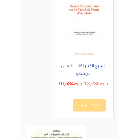
الشرح الكبير لكتاب النفس
لأرسطو
السعر
السعر
د.ت
13,230
د.ت
10,584
الأصلي
الحالي
هو:
هو:
د.ت13,230.
د.ت10,584.
قراءة المزيد