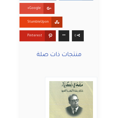
Google+
StumbleUpon
Pinterest
0
منتجات ذات صلة