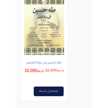
طه حسين في مرآة العصر
السعر
السعر
د.ت
12,500
د.ت
10,000
الأصلي
الحالي
هو:
هو:
د.ت12,500.
د.ت10,000.
إضافة إلى السلة