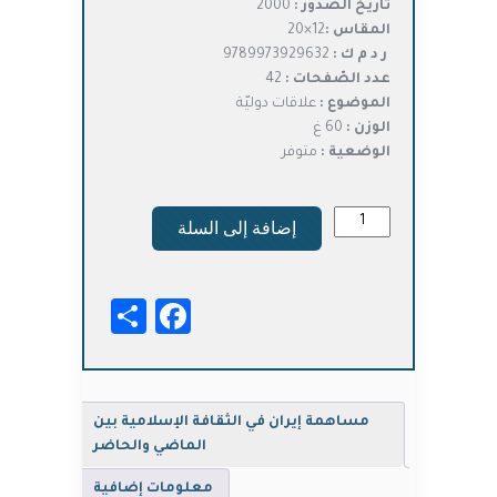
تاريخ الصّدور :
2000
المقاس :
12×20
ر د م ك :
9789973929632
عدد الصّفحات :
42
الموضوع :
علاقات دوليّة
الوزن :
60 غ
الوضعية :
متوفر
كمية
إضافة إلى السلة
مساهمة
إيران
في
Facebook
Share
الثقافة
الإسلامية
بين
الماضي
والحاضر
مساهمة إيران في الثقافة الإسلامية بين
الماضي والحاضر
معلومات إضافية