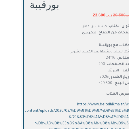
بورقيبة
ت
29,500
د.ت
السعر
23,600
السعر
الأصلي
الحالي
وان الكتاب
: حسيب بن عمار
هو:
هو:
حات من الكفاح التحريري
د.ت29,500.
د.ت23,600.
ظات مع بورقيبة
دّها للنشر وقدّمها عبد المجيد الشرفي
مقاس
:16*24
د الصفحات
:200
لّغة
: العربيّة
ريخ الصّدور
:2026
ن البيع
: 29.500د
رس الكتاب
https://www.beitalhikma.tn/w
content/uploads/2026/02/%D9%81%D9%87%D8%B1%D8%B
%D9%83%D8%AA%D8%A7%D8%A
%D8%AD%D8%B3%D9%8A%D8%A8-%D8%A8%D9%8