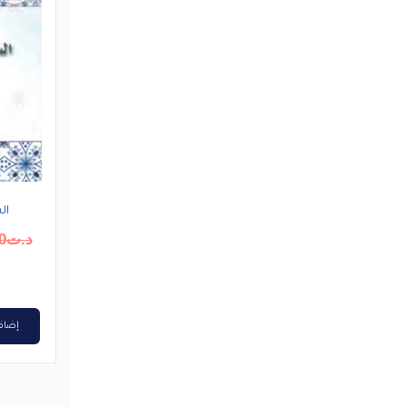
ال
د.ت
0
إضافة