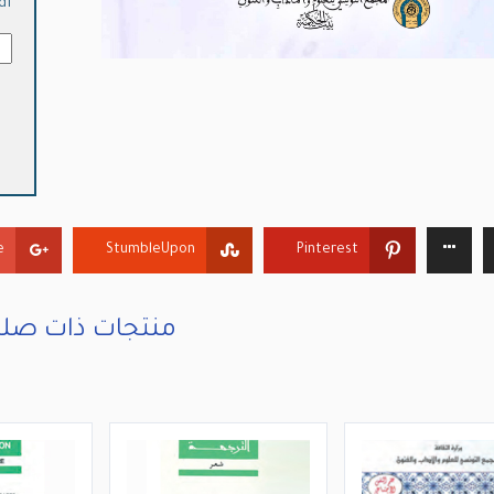
df
كمي
حس
بن
عمّا
:
صف
من
الك
الت
+
StumbleUpon
Pinterest
ولح
مع
بور
منتجات ذات صلة