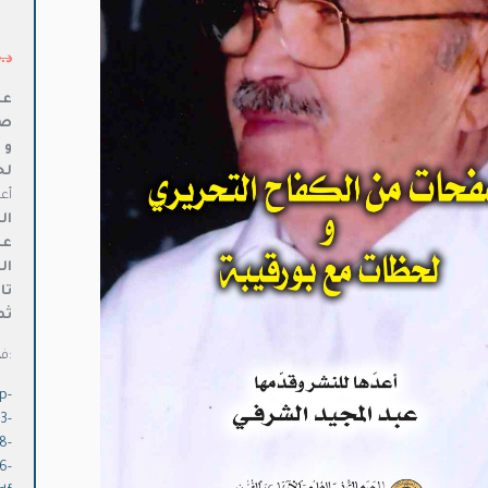
د.
عن
صف
و
لح
أع
ال
عد
ال
تا
ثم
:ف
ه
p-
3-
8-
6-