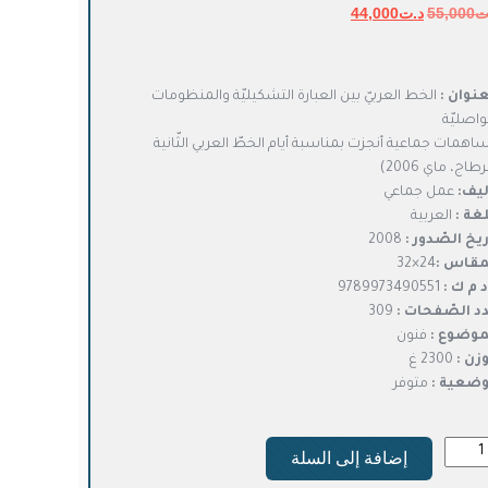
ت
55,000
د.ت
السعر
44,000
السعر
الأصلي
الحالي
هو:
هو:
د.ت55,000.
د.ت44,000.
عنوان :
الخط العربيّ بين العبارة التشكيليّة والمنظومات
واصليّة
اهمات جماعية أنجزت بمناسبة أيام الخطّ العربي الثّانية
طاج، ماي 2006)
ليف:
عمل جماعي
لغة :
العربية
ريخ الصّدور :
2008
مقاس :
24×32
د م ك :
9789973490551
د الصّفحات :
309
موضوع :
فنون
وزن :
2300 غ
وضعية :
متوفر
ة
إضافة إلى السلة
ط