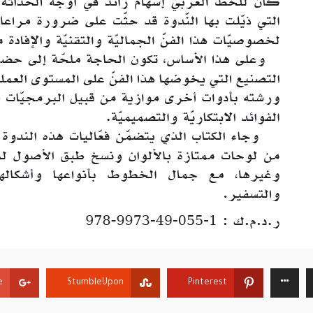
+
StumbleUpon
Pinterest