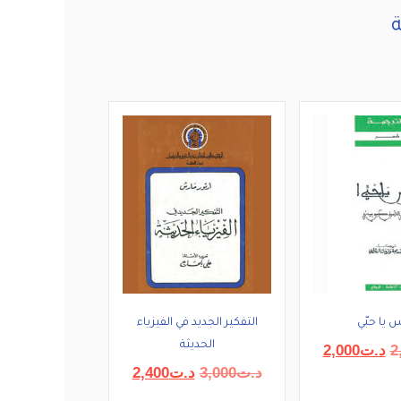
 يا حبّي
التفكير الجديد في الفيزياء
الحديثة
السعر
السعر
2
د.ت
2,000
الأصلي
الحالي
السعر
السعر
د.ت
3,000
د.ت
2,400
هو:
هو:
الأصلي
الحالي