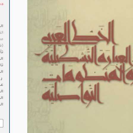
د.
ال
الت
مس
(قر
تأ
ال
تا
ال
ر 
عد
ال
ال
ال
كمي
الخ