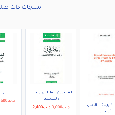
منتجات ذات صلة
المصريّون – دفاعا عن الإسلام
تونس
والمسلمين
د.ت
,500
الكبير لكتاب النفس
السعر
السعر
د.ت
3,000
د.ت
2,400
الأصلي
الحالي
لأرسطو