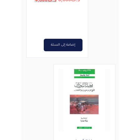
الأصلي
الحالي
هو:
هو:
د.ت6,000.
د.ت4,800.
إضافة إلى السلة