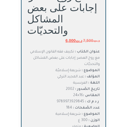
إجابات على بعض
المشاكل
والتحديّات
د.ت
7,500
د.ت
السعر
6,000
السعر
الأصلي
الحالي
عنوان الكتاب :
تكييف فقه القانون الإسلامي
هو:
هو:
مع روح العصر: إجابات على بعض المشاكل
د.ت7,500.
د.ت6,000.
والتحديّات
الموضوع :
شريعة إسلاميّة
المؤلف :
عبد المجيد التركي
اللغة :
الفرنسية
تاريخ الصّدور :
2002
المقاس :
16×24
ر د م ك :
9789973929845
عدد الصّفحات :
184
الموضوع :
شريعة إسلامية
الوزن :
300 غ
الوضعية :
متوفر