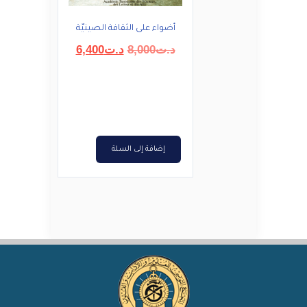
أضواء على الثقافة الصينيّة
السعر
السعر
د.ت
8,000
د.ت
6,400
الأصلي
الحالي
هو:
هو:
د.ت8,000.
د.ت6,400.
إضافة إلى السلة