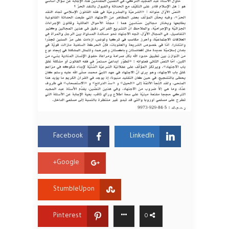
Facebook
LinkedIn
Google+
StumbleUpon
Pinterest
0