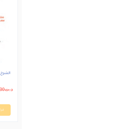
الشرح 
د.ت
30
قرا