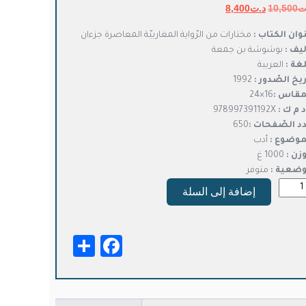
ت
10,500
د.ت
السعر
8,400
السعر
الأصلي
الحالي
وان الكتاب :
مختارات من الرّواية المغاربيّة المعاصرة جزءان
هو:
هو:
ليف :
بوشوشة بن جمعة
د.ت10,500.
د.ت8,400.
لغة :
العربية
ريخ الصّدور :
1992
مقاس :
16×24
د م ك :
978997391192X
د الصّفحات :
650
موضوع :
أدب
وزن :
1000 غ
وضعية :
متوفر
ة
إضافة إلى السلة
ارات
اية
Facebook
Share
غاربية
عاصرة
ان