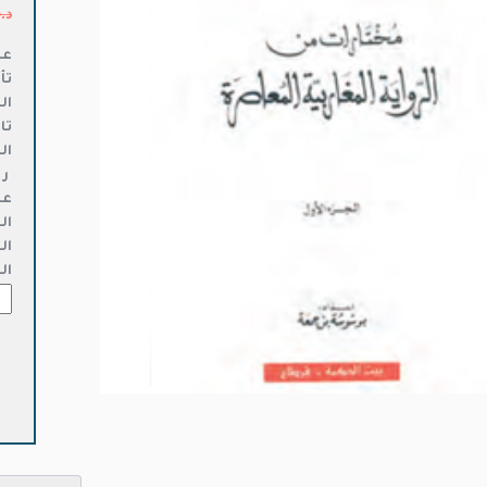
د.
عن
تأ
ال
تا
ال
ر 
عد
ال
ال
ال
كمي
مخت
من
الرو
الم
الم
جزء