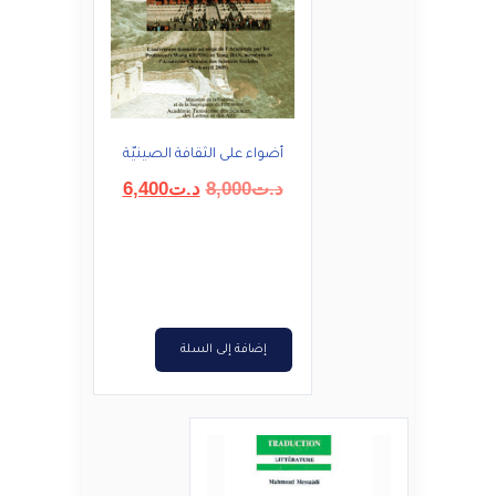
أضواء على الثقافة الصينيّة
السعر
السعر
د.ت
8,000
د.ت
6,400
الأصلي
الحالي
هو:
هو:
د.ت8,000.
د.ت6,400.
إضافة إلى السلة