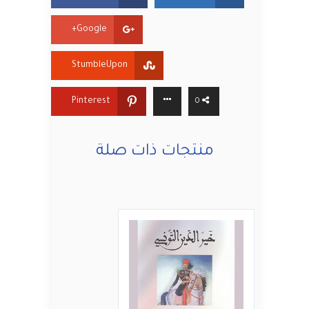
Google+
StumbleUpon
Pinterest
0
منتجات ذات صلة