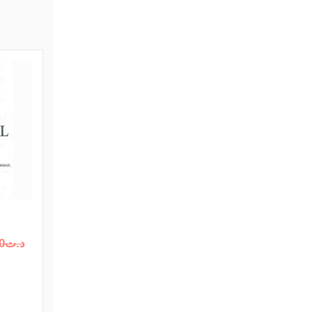
د.ت
0