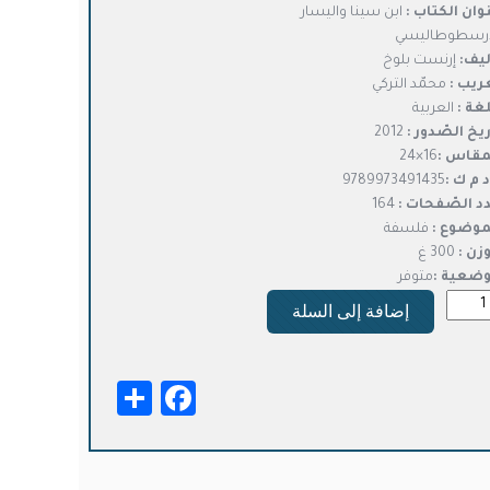
وان الكتاب :
ابن سينا واليسار
هو:
هو:
أرسطوطاليسي
د.ت16,000.
د.ت12,800.
ليف:
إرنست بلوخ
ريب :
محمّد التركي
لغة :
العربية
ريخ الصّدور :
2012
مقاس :
16×24
د م ك :
9789973491435
د الصّفحات :
164
موضوع :
فلسفة
وزن :
300 غ
وضعية :
متوفر
ة
إضافة إلى السلة
ا
يسار
Facebook
Share
رسطوطاليس