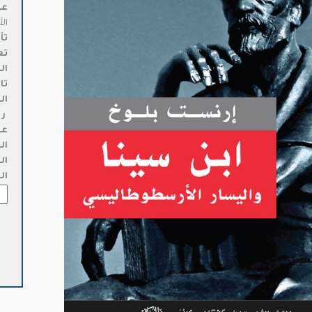
عن
ال
تأ
تع
ال
تا
ال
ر 
عد
ال
ال
ال
كمي
ابن
سين
وال
الا