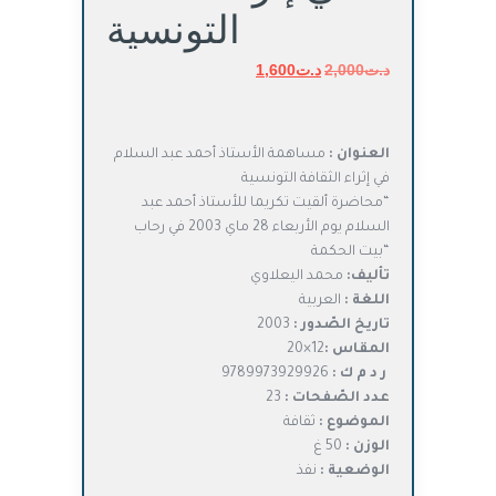
التونسية
د.ت
2,000
د.ت
السعر
1,600
السعر
الأصلي
الحالي
هو:
هو:
د.ت2,000.
د.ت1,600.
العنوان :
مساهمة الأستاذ أحمد عبد السلام
في إثراء الثقافة التونسية
“محاضرة ألقيت تكريما للأستاذ أحمد عبد
السلام يوم الأربعاء 28 ماي 2003 في رحاب
“بيت الحكمة
تأليف:
محمد اليعلاوي
اللغة :
العربية
تاريخ الصّدور :
2003
المقاس :
12×20
ر د م ك :
9789973929926
عدد الصّفحات :
23
الموضوع :
ثقافة
الوزن :
50 غ
الوضعية :
نفذ