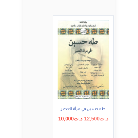
طه حسين في مرآة العصر
السعر
السعر
د.ت
12,500
د.ت
10,000
الأصلي
الحالي
هو:
هو: