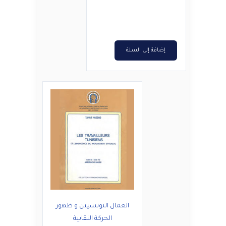
د.ت1,700.
د.ت1,360.
إضافة إلى السلة
العمال التونسيين و ظهور
الحركة النقابية