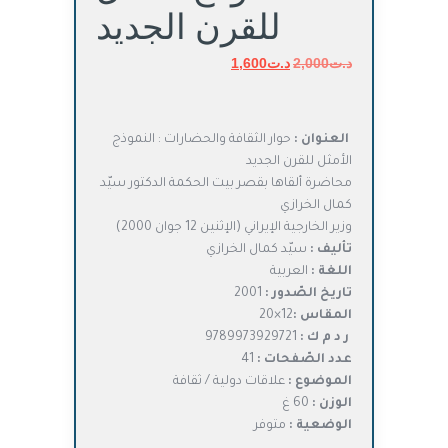
للقرن الجديد
د.ت
2,000
د.ت
السعر
1,600
السعر
الأصلي
الحالي
هو:
هو:
د.ت2,000.
د.ت1,600.
العنوان :
حوار الثقافة والحضارات : النموذج
الأمثل للقرن الجديد
محاضرة ألقاها بقصر بيت الحكمة الدكتور سيّد
كمال الخرازي
وزير الخارجية الإيراني (الإثنين 12 جوان 2000)
تأليف :
سيّد كمال الخرازي
اللغة :
العربية
تاريخ الصّدور :
2001
المقاس :
12×20
ر د م ك :
9789973929721
عدد الصّفحات :
41
الموضوع :
علاقات دولية / ثقافة
الوزن :
60 غ
الوضعية :
متوفر