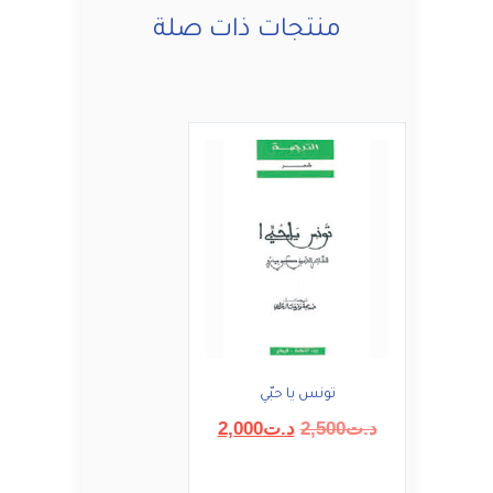
منتجات ذات صلة
تونس يا حبّي
السعر
السعر
د.ت
2,500
د.ت
2,000
الأصلي
الحالي
هو:
هو: