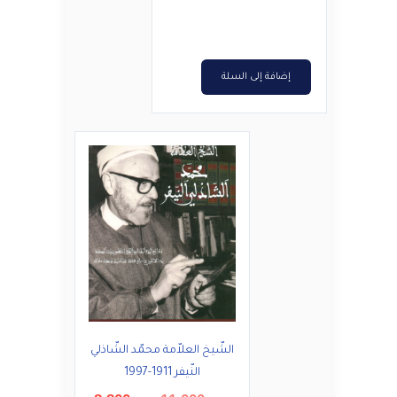
د.ت2,500.
د.ت2,000.
إضافة إلى السلة
الشّيخ العلاّمة محمّد الشّاذلي
النّيفر 1911-1997