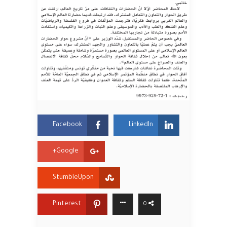
Facebook
LinkedIn
Google+
StumbleUpon
Pinterest
0