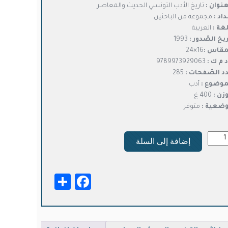
عنوان :
تاريخ الأدب التونسي الحديث والمعاصر
هو:
هو:
داد :
مجموعة من الباحثين
د.ت6,500.
د.ت5,200.
لغة :
العربية
ريخ الصّدور :
1993
مقاس :
16×24
د م ك :
9789973929063
د الصّفحات :
285
موضوع :
أدب
وزن :
400 غ
وضعية :
متوفر
ة
إضافة إلى السلة
يخ
دب
ونسي
Facebook
Share
ديث
معاصر