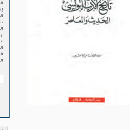
ال
إع
ال
تا
ال
ر 
عد
ال
ال
ال
كمي
تار
الأ
الت
الح
وال