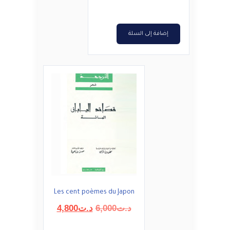
د.ت6,000.
د.ت4,800.
إضافة إلى السلة
Les cent poèmes du Japon
السعر
السعر
د.ت
6,000
د.ت
4,800
الأصلي
الحالي