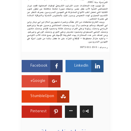
Facebook
LinkedIn
Google+
StumbleUpon
Pinterest
0