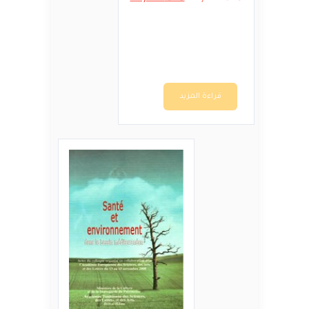
الأصلي
الحالي
هو:
هو:
د.ت15,000.
د.ت12,000.
قراءة المزيد