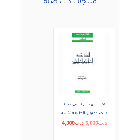
منتجات ذات صلة
كتاب المدرسة الصادقية
والصادقيون :الطبعة الثانية
السعر
السعر
د.ت
6,000
د.ت
4,800
الأصلي
الحالي
هو:
هو: