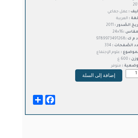
20
ليف :
عمل جماعي
لغة :
العربية
ريخ الصّدور :
2011
مقاس :
16×24
د م ك :
9789973491268
د الصّفحات :
334
موضوع :
علوم الإجتماع
وزن :
600 غ
وضعية :
متوفر
ة
إضافة إلى السلة
باب
فة
Facebook
Share