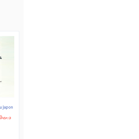
u Japon
د.ت
0