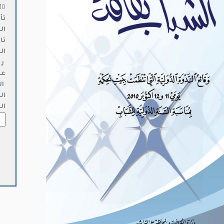
10
تأ
ال
تا
ال
ر 
عد
ال
ال
ال
كمي
الش
ثقا