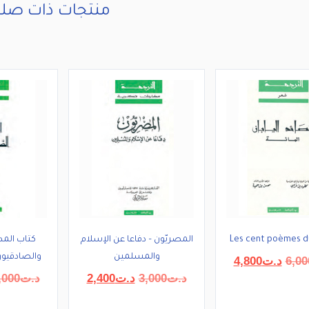
منتجات ذات صلة
Les cent poèmes d
المصريّون – دفاعا عن الإسلام
كتاب المد
والمسلمين
والصادقيون 
السعر
السعر
6,00
د.ت
4,800
الأصلي
الحالي
السعر
السعر
د.ت
3,000
د.ت
2,400
د.ت
,000
هو:
هو:
الأصلي
الحالي
د.ت6,000.
د.ت4,800.
هو:
هو: