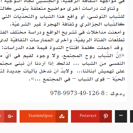
+
StumbleUpon
Pinterest