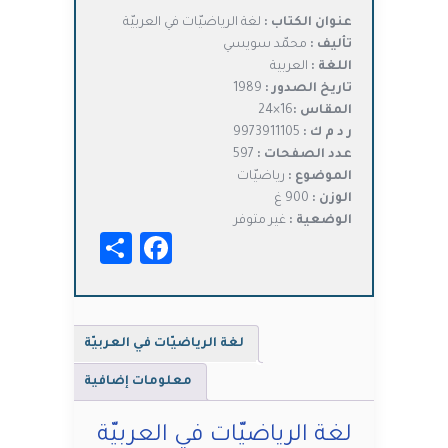
الأصلي
الحالي
عنوان الكتاب :
لغة الرياضيّات في العربيّة
هو:
هو:
تأليف :
محمّد سويسي
د.ت15,000.
د.ت12,000.
اللغة :
العربية
تاريخ الصدور :
1989
المقاس :
16×24
ر د م ك :
9973911105
عدد الصفحات :
597
الموضوع :
رياضيّات
الوزن :
900 غ
الوضعية :
غير متوفر
Facebook
Share
لغة الرياضيّات في العربيّة
معلومات إضافية
لغة الرياضيّات في العربيّة