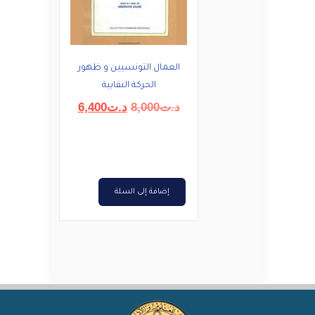
العمال التونسيين و ظهور
الحركة النقابية
السعر
السعر
د.ت
8,000
د.ت
6,400
الأصلي
الحالي
هو:
هو:
د.ت8,000.
د.ت6,400.
إضافة إلى السلة