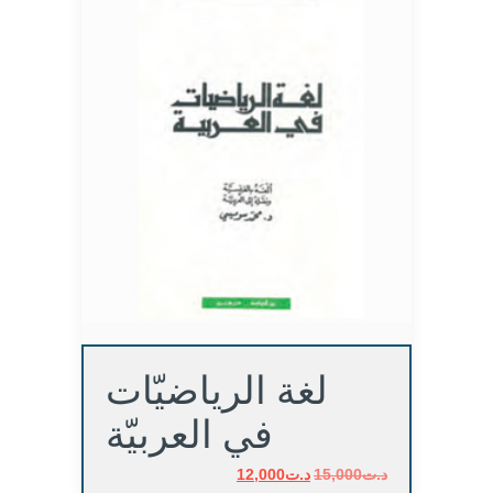
لغة الرياضيّات
في العربيّة
د.ت
15,000
د.ت
السعر
12,000
السعر