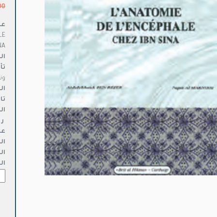
00
عن
LE
NA
ال
تأ
ون
ال
تا
ال
ر 
عد
ال
ال
ال
كمي
MIE
DE
ALE
HEZ