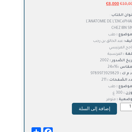
10,0
€
السعر
8,000
€
السعر
الأصلي
الحالي
وان الكتاب
:
هو:
هو:
L’ANATOMIE DE L’ENCéPHA
€8,000.
€10,000.
CHEZ IBN SI
موضوع :
طب
ليف:
عبد الخالق بن رجب
اجح المرنيسي
لغة :
الفرنسية
ريخ الصّدور :
2002
مقاس :
16×24
د م ك :
9789973929829
د الصّفحات :
211
موضوع :
طب
وزن :
300 غ
وضعية :
متوفر
ة
إضافة إلى السلة
L’ANATO
L’ENCÉPH
C