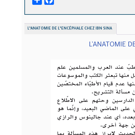
Facebook
Share
S
L’ANATOMIE DE L’ENCÉPHALE CHEZ IBN SINA
L’ANATOMIE DE