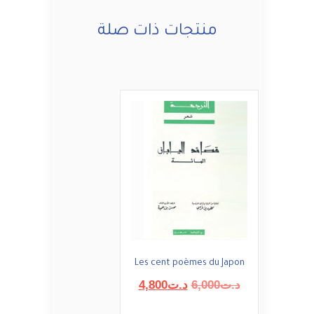
منتجات ذات صلة
Les cent poèmes du Japon
السعر
السعر
د.ت
6,000
د.ت
4,800
الأصلي
الحالي