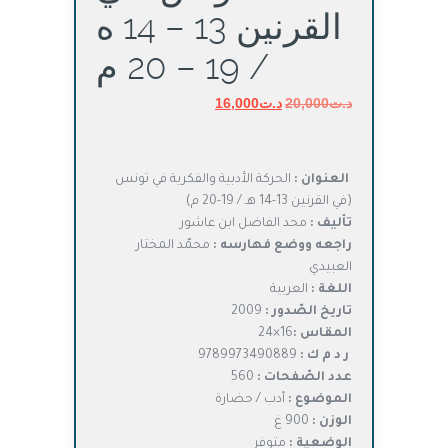
القرنين 13 – 14 ه
/ 19 – 20 م
د.ت
20,000
د.ت
السعر
16,000
السعر
الأصلي
الحالي
هو:
هو:
د.ت20,000.
د.ت16,000.
العنوان :
الحركة الأدبية والفكرية في تونس
(في القرنين 13-14 هـ / 19-20 م)
تأليف :
محد الفاضل ابن عاشور
راجعه ووضع فهارسه :
محمّد المختار
العبيدي
اللغة :
العربية
تاريخ الصّدور :
2009
المقاس :
16×24
ر د م ك :
9789973490889
عدد الصّفحات :
560
الموضوع :
أدب / حضارة
الوزن :
900 غ
الوضعية :
متوفر