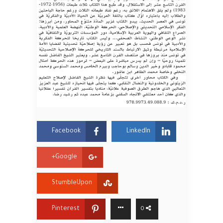
Facebook
LinkedIn
Google+
StumbleUpon
Pinterest
0