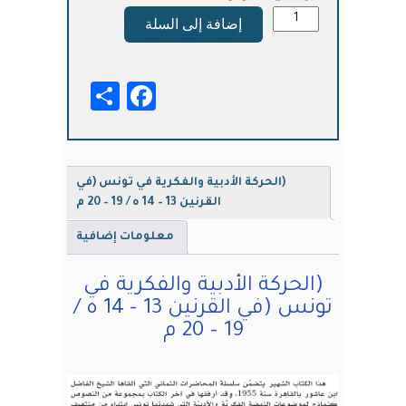
كمية
إضافة إلى السلة
(الحركة
الأدبية
والفكرية
Facebook
Share
في
تونس
(في
القرنين
13
(الحركة الأدبية والفكرية في تونس (في
–
القرنين 13 – 14 ه / 19 – 20 م
14
ه
معلومات إضافية
/
19
(الحركة الأدبية والفكرية في
–
تونس (في القرنين 13 – 14 ه /
20
19 – 20 م
م