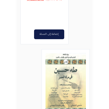
الأصلي
الحالي
هو:
هو:
د.ت3,900.
د.ت3,120.
إضافة إلى السلة