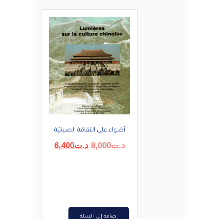
أضواء على الثقافة الصينيّة
السعر
السعر
د.ت
8,000
د.ت
6,400
الأصلي
الحالي
هو:
هو:
د.ت8,000.
د.ت6,400.
إضافة إلى السلة