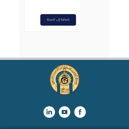
هو:
هو:
د.ت2,500.
د.ت2,000.
إضافة إلى السلة