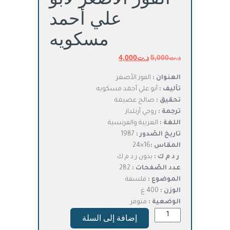
علي أحمد
مسكويه
د.ت
5,000
د.ت
السعر
4,000
السعر
الأصلي
الحالي
العنوان :
الفوز الأصغر
هو:
هو:
تأليف :
أبو علي أحمد مسكويه
د.ت5,000.
د.ت4,000.
تحقيق :
صالح عضيمة
ترجمة :
روجي أرنلداز
اللغة :
العربية والفرنسية
تاريخ الصّدور :
1987
المقاس :
16×24
ر د م ك :
بدون ر د م ك
عدد الصّفحات :
282
الموضوع :
فلسفة
الوزن :
400 غ
الوضعية :
متوفر
كمية
إضافة إلى السلة
الفوز